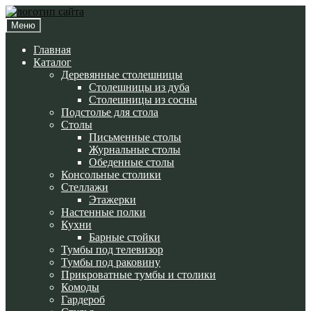
Перейти
Перейти
к
к
Меню
навигации
содержимому
Главная
Каталог
Деревянные столешницы
Столешницы из дуба
Столешницы из сосны
Подстолье для стола
Cтолы
Письменные столы
Журнальные столы
Обеденные столы
Консольные столики
Стеллажи
Этажерки
Настенные полки
Кухни
Барные стойки
Тумбы под телевизор
Тумбы под раковину
Прикроватные тумбы и столики
Комоды
Гардероб