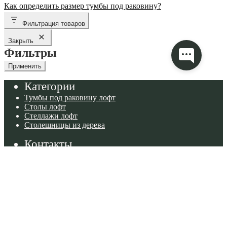
по
запись:
Следующая
Как определить размер тумбы под раковину?
записям
запись:
Фильтрация товаров
Закрыть
Фильтры
Применить
Категории
Тумбы под раковину лофт
Столы лофт
Стеллажи лофт
Столешницы из дерева
Контакты
г. Санкт-Петербург
ул. Доблести 7 к.2
info@woodyest.ru
+79117294429
Покупателям
Условия возврата
Способы оплаты