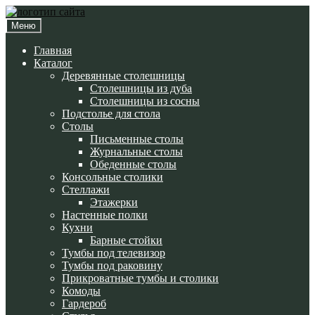
Перейти
Перейти
к
к
Меню
навигации
содержимому
Главная
Каталог
Деревянные столешницы
Столешницы из дуба
Столешницы из сосны
Подстолье для стола
Cтолы
Письменные столы
Журнальные столы
Обеденные столы
Консольные столики
Стеллажи
Этажерки
Настенные полки
Кухни
Барные стойки
Тумбы под телевизор
Тумбы под раковину
Прикроватные тумбы и столики
Комоды
Гардероб