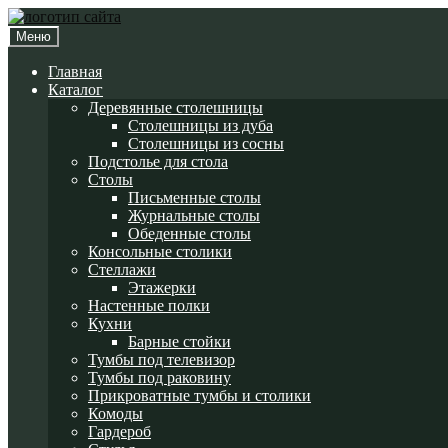
Перейти
Перейти
к
к
Меню
навигации
содержимому
Главная
Каталог
Деревянные столешницы
Столешницы из дуба
Столешницы из сосны
Подстолье для стола
Cтолы
Письменные столы
Журнальные столы
Обеденные столы
Консольные столики
Стеллажи
Этажерки
Настенные полки
Кухни
Барные стойки
Тумбы под телевизор
Тумбы под раковину
Прикроватные тумбы и столики
Комоды
Гардероб