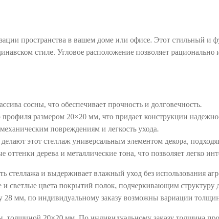
зации пространства в вашем доме или офисе. Этот стильный и 
инавском стиле. Угловое расположение позволяет рационально 
ссива сосны, что обеспечивает прочность и долговечность.
 профиля размером 20×20 мм, что придает конструкции надежнос
механическим повреждениям и легкость ухода.
делают этот стеллаж универсальным элементом декора, подход
е оттенки дерева и металлические тона, что позволяет легко ин
ть стеллажа и выдерживает влажный уход без использования аг
 и светлые цвета покрытий полок, подчеркивающим структуру 
у 28 мм, по индивидуальному заказу возможны вариации толщин
, толщиной 20×20 мм. По индивидуальному заказу толщина про