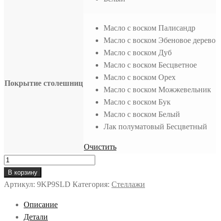
Масло с воском Палисандр
Масло с воском Эбеновое дерево
Масло с воском Дуб
Масло с воском Бесцветное
Масло с воском Орех
Покрытие столешниц
Масло с воском Можжевельник
Масло с воском Бук
Масло с воском Белый
Лак полуматовый Бесцветный
Очистить
Количество
товара
В корзину
Стеллаж
Артикул:
9KP9SLD
Категория:
Стеллажи
лофт
Описание
"Rimini"
Детали