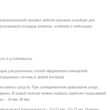
функциональный предмет мебели идеально подойдет для
использовать площадь комнаты, особенно в небольших
ть и устойчивость.
ящим для различных стилей оформления помещений.
тегрировать стеллаж в любой интерьер
рессивных средств.
При своевременном правильном уходе,
дерева. В нашей палитре можно выбрать наиболее подходящий
ы – 18 мм, 40 мм.
филя может варьироваться – 15×15 мм, 25×25 мм. Помимо