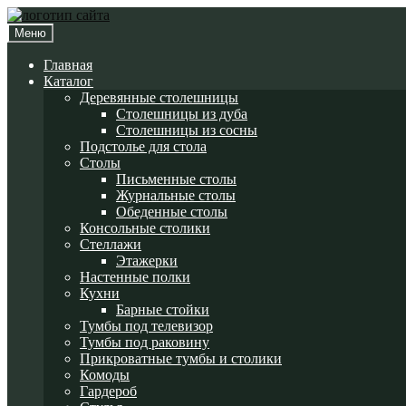
Перейти
Перейти
к
к
Меню
навигации
содержимому
Главная
Каталог
Деревянные столешницы
Столешницы из дуба
Столешницы из сосны
Подстолье для стола
Cтолы
Письменные столы
Журнальные столы
Обеденные столы
Консольные столики
Стеллажи
Этажерки
Настенные полки
Кухни
Барные стойки
Тумбы под телевизор
Тумбы под раковину
Прикроватные тумбы и столики
Комоды
Гардероб