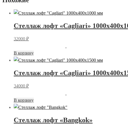
Похожие
Стеллаж лофт «Cagliari» 1000x400x1
32000
₽
Этот
В корзину
товар
имеет
Стеллаж лофт «Cagliari» 1000x400x1
несколько
вариаций.
34000
₽
Опции
можно
Этот
В корзину
выбрать
товар
на
имеет
странице
Стеллаж лофт «Bangkok»
несколько
товара.