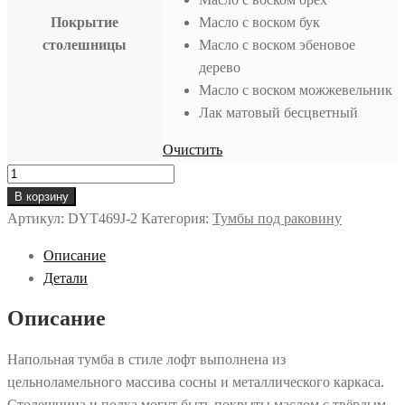
Покрытие
Масло с воском бук
столешницы
Масло с воском эбеновое
дерево
Масло с воском можжевельник
Лак матовый бесцветный
Очистить
Количество
товара
В корзину
Напольная
Артикул:
DYT469J-2
Категория:
Тумбы под раковину
тумба
Описание
под
Детали
раковину
лофт
Описание
"Delemont"
600x400
Напольная тумба в стиле лофт выполнена из
мм
цельноламельного массива сосны и металлического каркаса.
Столешница и полка могут быть покрыты маслом с твёрдым