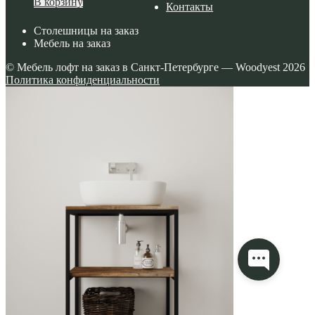
Этот
В корзину
Контакты
товар
Столешницы на заказ
имеет
Мебель на заказ
несколько
© Мебель лофт на заказ в Санкт-Петербурге — Woodyest 2026
вариаций.
Политика конфиденциальности
Опции
можно
выбрать
на
странице
товара.