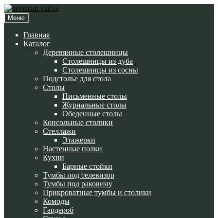
Перейти
Перейти
к
к
Меню
навигации
содержимому
Главная
Каталог
Деревянные столешницы
Столешницы из дуба
Столешницы из сосны
Подстолье для стола
Cтолы
Письменные столы
Журнальные столы
Обеденные столы
Консольные столики
Стеллажи
Этажерки
Настенные полки
Кухни
Барные стойки
Тумбы под телевизор
Тумбы под раковину
Прикроватные тумбы и столики
Комоды
Гардероб