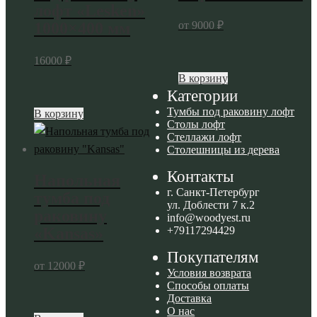
лофт «Lesken»
от
9000
₽
1000×400 мм
16000
₽
Этот
В корзину
Категории
товар
Тумбы под раковину лофт
Этот
имеет
В корзину
Столы лофт
товар
несколько
Стеллажи лофт
имеет
вариаций.
Столешницы из дерева
несколько
Опции
Контакты
Напольная
вариаций.
можно
г. Санкт-Петербург
тумба под
Опции
выбрать
ул. Доблести 7 к.2
раковину
info@woodyest.ru
можно
на
«Kansas»
+79117294429
выбрать
странице
на
Покупателям
товара.
от
12000
₽
странице
Условия возврата
Способы оплаты
товара.
Доставка
О нас