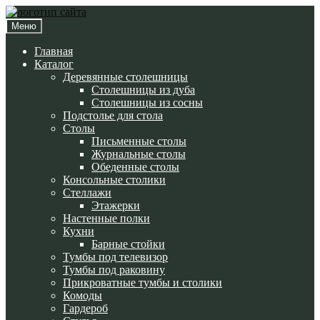
Перейти
Перейти
к
к
Меню
навигации
содержимому
Главная
Каталог
Деревянные столешницы
Столешницы из дуба
Столешницы из сосны
Подстолье для стола
Cтолы
Письменные столы
Журнальные столы
Обеденные столы
Консольные столики
Стеллажи
Этажерки
Настенные полки
Кухни
Барные стойки
Тумбы под телевизор
Тумбы под раковину
Прикроватные тумбы и столики
Комоды
Гардероб