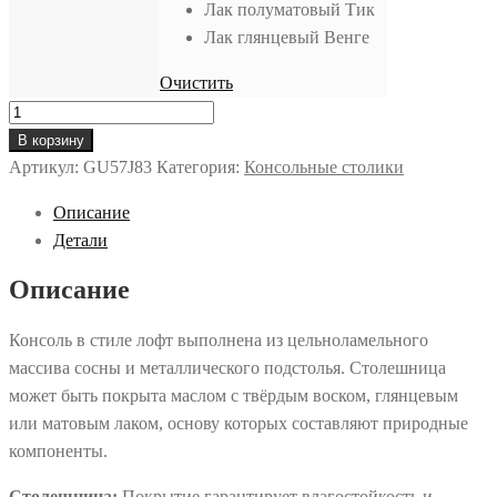
Лак полуматовый Тик
Лак глянцевый Венге
Очистить
Количество
товара
В корзину
Консоль
Артикул:
GU57J83
Категория:
Консольные столики
лофт
Описание
"Strasbourg"
Детали
1000x4000x1000мм
Описание
Консоль в стиле лофт выполнена из цельноламельного
массива сосны и металлического подстолья. Столешница
может быть покрыта маслом с твёрдым воском, глянцевым
или матовым лаком, основу которых составляют природные
компоненты.
Столешница:
Покрытие гарантирует влагостойкость и