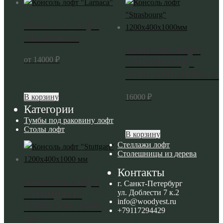
Консоль лофт
«Larnaca»
Консоль лофт
от
14000
₽
«Strasbourg»
1200x400x1000мм
Этот
В корзину
16000
₽
Категории
товар
Тумбы под раковину лофт
имеет
Столы лофт
несколько
Этот
В корзину
Стеллажи лофт
вариаций.
товар
Столешницы из дерева
Опции
имеет
Контакты
можно
несколько
Консоль лофт
выбрать
г. Санкт-Петербург
вариаций.
«Stuttgart»
ул. Доблести 7 к.2
на
Опции
info@woodyest.ru
1200x400x1000
странице
можно
+79117294429
мм
товара.
выбрать