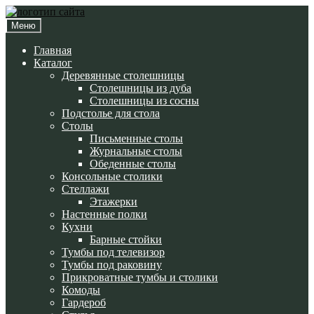
Перейти
Перейти
к
к
Меню
навигации
содержимому
Главная
Каталог
Деревянные столешницы
Столешницы из дуба
Столешницы из сосны
Подстолье для стола
Cтолы
Письменные столы
Журнальные столы
Обеденные столы
Консольные столики
Стеллажи
Этажерки
Настенные полки
Кухни
Барные стойки
Тумбы под телевизор
Тумбы под раковину
Прикроватные тумбы и столики
Комоды
Гардероб