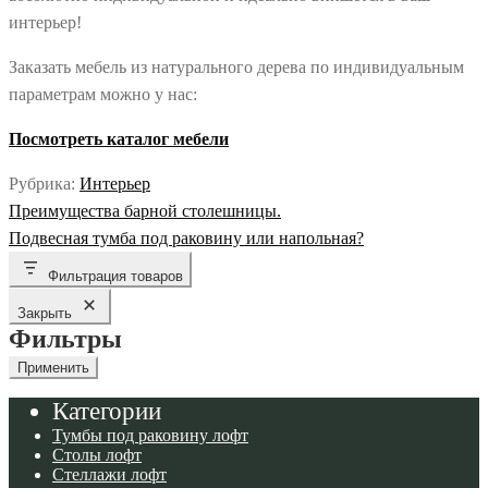
интерьер!
Заказать мебель из натурального дерева по индивидуальным
параметрам можно у нас:
Посмотреть каталог мебели
Рубрика:
Интерьер
Навигация
Предыдущая
Преимущества барной столешницы.
по
запись:
Следующая
Подвесная тумба под раковину или напольная?
записям
запись:
Фильтрация товаров
Закрыть
Фильтры
Применить
Категории
Тумбы под раковину лофт
Столы лофт
Стеллажи лофт